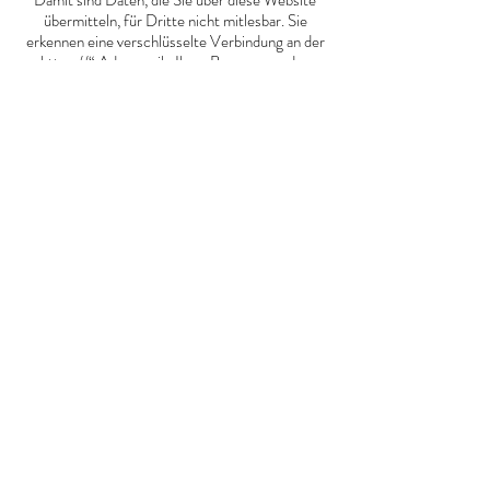
Damit sind Daten, die Sie über diese Website
übermitteln, für Dritte nicht mitlesbar. Sie
erkennen eine verschlüsselte Verbindung an der
„https://“ Adresszeile Ihres Browsers und am
Schloss-Symbol in der Browserzeile.
Kontaktformular
Per Kontaktformular übermittelte Daten werden
einschließlich Ihrer Kontaktdaten gespeichert,
um Ihre Anfrage bearbeiten zu können oder um
für Anschlussfragen bereitzustehen. Eine
Weitergabe dieser Daten findet ohne Ihre
Einwilligung nicht statt.
Die Verarbeitung der in das Kontaktformular
eingegebenen Daten erfolgt ausschließlich auf
Grundlage Ihrer Einwilligung (Art. 6 Abs. 1 lit. a
DSGVO). Ein Widerruf Ihrer bereits erteilten
Einwilligung ist jederzeit möglich. Für den
Widerruf genügt eine formlose Mitteilung per E-
Mail. Die Rechtmäßigkeit der bis zum Widerruf
erfolgten Datenverarbeitungsvorgänge bleibt
vom Widerruf unberührt.